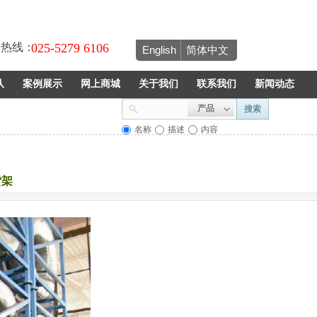
服热线：
025-5279 6106
English
简体中文
队
案例展示
网上商城
关于我们
联系我们
新闻动态
产品
搜索
名称
描述
内容
货架