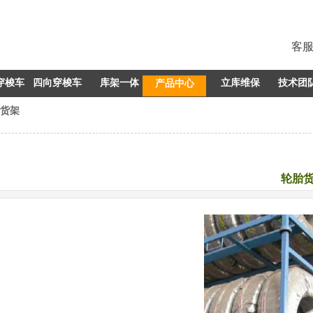
客
穿梭车
四向穿梭车
库架一体
产品中心
立库维保
技术团
货架
轮胎